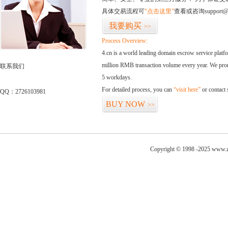
具体交易流程可
“点击这里”
查看或咨询support@
我要购买
>>
Process Overview:
4.cn is a world leading domain escrow service plat
million RMB transaction volume every year. We promi
联系我们
5 workdays.
For detailed process, you can
“visit here”
or contact
QQ：2726103981
BUY NOW
>>
Copyright © 1998 -2025 www.z