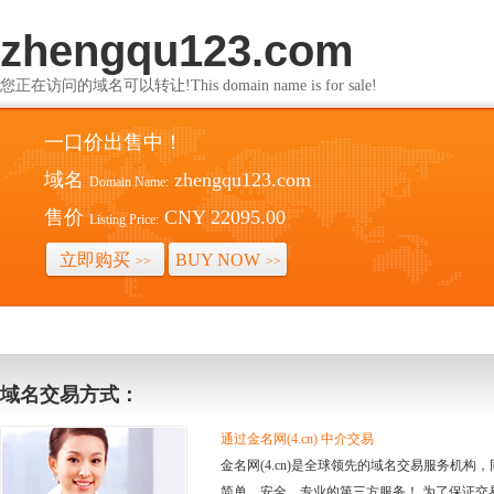
zhengqu123.com
您正在访问的域名可以转让!This domain name is for sale!
一口价出售中！
域名
zhengqu123.com
Domain Name:
售价
CNY 22095.00
Listing Price:
立即购买
BUY NOW
>>
>>
域名交易方式：
通过金名网(4.cn) 中介交易
金名网(4.cn)是全球领先的域名交易服务机
简单、安全、专业的第三方服务！ 为了保证交